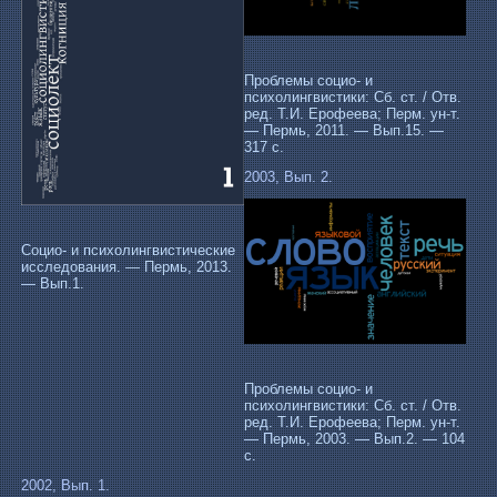
Проблемы социо- и
психолингвистики: Сб. ст. / Отв.
ред. Т.И. Ерофеева; Перм. ун-т.
— Пермь, 2011. — Вып.15. —
317 с.
2003, Вып. 2.
Социо- и психолингвистические
исследования. — Пермь, 2013.
— Вып.1.
Проблемы социо- и
психолингвистики: Сб. ст. / Отв.
ред. Т.И. Ерофеева; Перм. ун-т.
— Пермь, 2003. — Вып.2. — 104
с.
2002, Вып. 1.